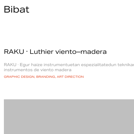
Bibat
RAKU · Luthier viento–madera
RAKU · Egur haize instrumentuetan espezialitatedun teknikar
instrumentos de viento madera
GRAPHIC DESIGN, BRANDING, ART DIRECTION