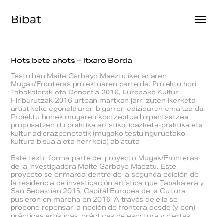
Bibat
Hots bete ahots – Itxaro Borda
Testu hau Maite Garbayo Maeztu ikerlariaren
Mugak/Fronteras proiektuaren parte da. Proiektu hori
Tabakalerak eta Donostia 2016, Europako Kultur
Hiriburutzak 2016 urtean martxan jarri zuten ikerketa
artistikoko egonaldiaren bigarren edizioaren emaitza da.
Proiektu honek mugaren kontzeptua birpentsatzea
proposatzen du praktika artistiko, idazketa-praktika eta
kultur adierazpenetatik (mugako testuinguruetako
kultura bisuala eta herrikoia) abiatuta.
Este texto forma parte del proyecto Mugak/Fronteras
de la investigadora Maite Garbayo Maeztu. Este
proyecto se enmarca dentro de la segunda edición de
la residencia de investigación artística que Tabakalera y
San Sebastián 2016, Capital Europea de la Cultura,
pusieron en marcha en 2016. A través de ella se
propone repensar la noción de frontera desde (y con)
prácticas artísticas, prácticas de escritura y ciertas